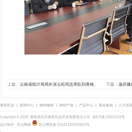
上篇：
云南省统计局局长张云松同志率队到香格..
下篇：
迪庆藏
康美乳业
|
新闻中心
|
独特物种
|
独特产地
|
产品中心
|
展会集锦
|
人力资
Copyright ©
2026 香格里拉市康美乳业开发有限责任公司
滇ICP备15002326号
设计制作
宏点网络
甘公网安备 53342102000052号