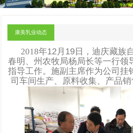
null
康美乳业动态
2018
年
12
月
19
日，迪庆藏族
春明、州农牧局杨局长等一行领
指导工作。施副主席作为公司挂
司车间生产、原料收集、产