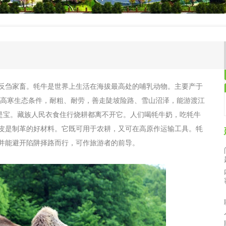
首页大图2，，
刍家畜。牦牛是世界上生活在海拔最高处的哺乳动物。主要产于
适应高寒生态条件，耐粗、耐劳，善走陡坡险路、雪山沼泽，能游渡江
都是宝。藏族人民衣食住行烧耕都离不开它。人们喝牦牛奶，吃牦牛
皮是制革的好材料。它既可用于农耕，又可在高原作运输工具。牦
并能避开陷阱择路而行，可作旅游者的前导。