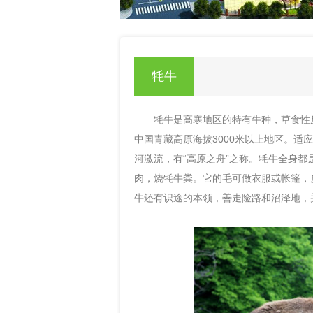
null
牦牛
牦牛是高寒地区的特有牛种，草食性反
中国青藏高原海拔3000米以上地区。
河激流，有“高原之舟”之称。牦牛全身
肉，烧牦牛粪。它的毛可做衣服或帐篷，
牛还有识途的本领，善走险路和沼泽地，