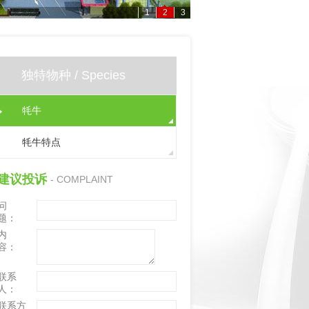
1
2
3
独特物种 / Species
牦牛
牦牛特点
建议投诉
- COMPLAINT
问
题：
内
容：
联系
人：
联系方