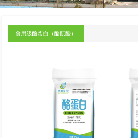
null
食用级酪蛋白（酪朊酸）