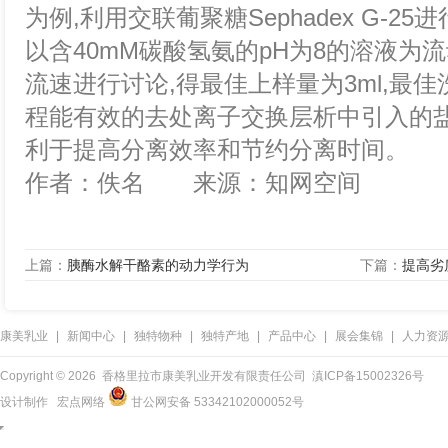
为例,利用交联葡聚糖Sephadex G-2
以含40mM碳酸氢氨的pH为8的溶液为
流速进行讨论,得最佳上样量为3ml,最佳
程能有效的去处离子交换层析中引入的盐
利于提高分离效率和节约分离时间。
作者：佚名 来源：知网空间
上篇：
胰酶水解干酪素的动力学行为
下篇：
提高劣
康美乳业
|
新闻中心
|
独特物种
|
独特产地
|
产品中心
|
展会集锦
|
人力资
Copyright ©
2026 香格里拉市康美乳业开发有限责任公司
滇ICP备15002326号
设计制作
宏点网络
甘公网安备 53342102000052号