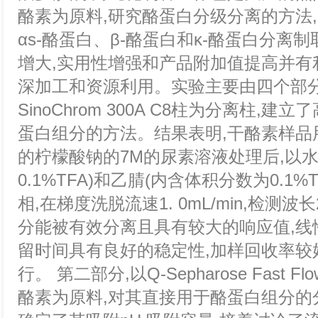
酪素为原料,研究酪蛋白分级分离的方法
αs-酪蛋白、β-酪蛋白和κ-酪蛋白分离
增大,实用性增强和产品附加值提高并有
深加工和资源利用。实验主要由四个部分
SinoChrom 300A C8柱为分离柱,
蛋白组分的方法。结果表明,干酪素样品
的柠檬酸钠的7M的尿素溶液处理后,以水
0.1%TFA)和乙腈(内含体积分数为0.1%
相,在梯度洗脱流速1. 0mL/min,检测波
分能被有效分离且具有较大的响应值,线
留时间具有良好的稳定性,加样回收率较
行。 第二部分,以Q-Sepharose Fast
酪素为原料,对其直接用于酪蛋白组分的