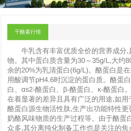
null
干酪素行情
牛乳含有丰富优质全价的营养成分,
物。其中蛋白质含量为30～35g/L,大约80
余的20%为乳清蛋白(6g/L)。酪蛋白是
用酸调节pH4.6时沉淀的蛋白质。酪蛋白
白、αs2-酪蛋白、β-酪蛋白、κ-酪蛋
在着显著的差异且具有广泛的用途,如用
酪蛋白源生物活性肽,生产出功能特性更
奶酪风味物质的生产过程等。由于酪蛋
众多,其分离纯化制备工作也是关注的焦