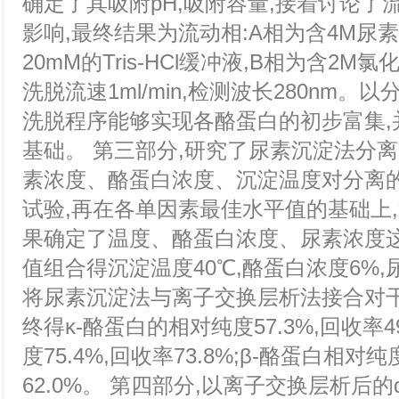
确定了其吸附pH,吸附容量,接着讨论了
影响,最终结果为流动相:A相为含4M尿素、0
20mM的Tris-HCl缓冲液,Β相为含2M氯
洗脱流速1ml/min,检测波长280nm。
洗脱程序能够实现各酪蛋白的初步富集,
基础。 第三部分,研究了尿素沉淀法分
素浓度、酪蛋白浓度、沉淀温度对分离
试验,再在各单因素最佳水平值的基础上,通
果确定了温度、酪蛋白浓度、尿素浓度
值组合得沉淀温度40℃,酪蛋白浓度6%,尿素
将尿素沉淀法与离子交换层析法接合对干
终得κ-酪蛋白的相对纯度57.3%,回收率49
度75.4%,回收率73.8%;β-酪蛋白相对纯
62.0%。 第四部分,以离子交换层析后