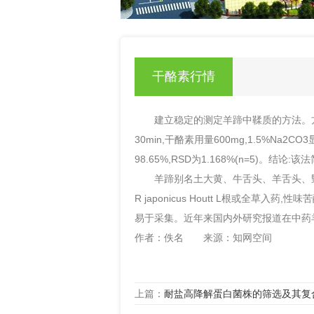
null
干酪素行情
建立稳定的测定羊蹄中鞣质的方法。方法
30min,干酪素用量600mg,1.5%Na
98.65%,RSD为1.168%(n=5)。结
羊蹄别名土大黄、牛舌头、羊舌头、野菠菜、
R japonicus Houtt L根或全草入
易于采集。近年来国内外研究报道在中药
作者：佚名 来源：知网空间
上篇：
耐盐高降解蛋白菌株的筛选及其复