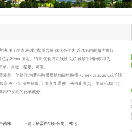
首页大图2，，
:用干酪素法测定鞣质含量,优化条件为:以70%丙酮超声提取
2CO3显色后30min测定。结果:优化方法线性良好,鞣酸平均回收率为
论:该法简单、灵敏、稳定、可靠。
羊蹄叶,为蓼科酸模属植物皱叶酸模Rumex crispus L或羊蹄
药,性味苦酸寒,有小毒,清热解毒,止血凉血,通便、杀虫止痒[1]。羊蹄药源广泛,
羊蹄中发现的化学成分。
合菌株
下篇：
酪蛋白组分分离、纯化