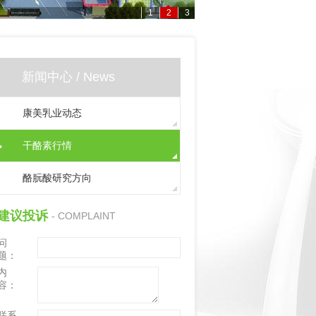
1
2
3
新闻中心 / News
康美乳业动态
干酪素行情
酪朊酸研究方向
建议投诉
- COMPLAINT
问
题：
内
容：
联系