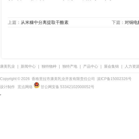
上篇：
从米糠中分离提取干酪素
下篇：
对铜电
康美乳业
|
新闻中心
|
独特物种
|
独特产地
|
产品中心
|
展会集锦
|
人力资
Copyright ©
2026 香格里拉市康美乳业开发有限责任公司
滇ICP备15002326号
设计制作
宏点网络
甘公网安备 53342102000052号