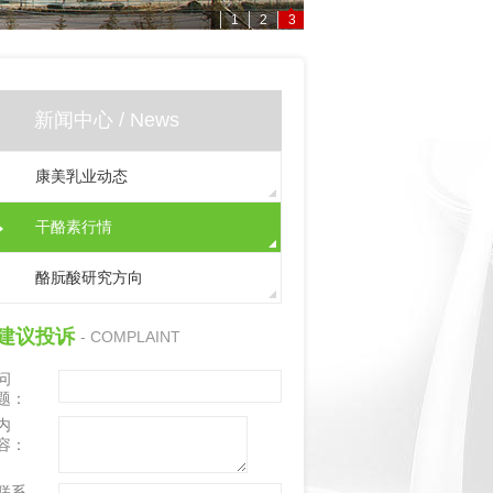
1
2
3
新闻中心 / News
康美乳业动态
干酪素行情
酪朊酸研究方向
建议投诉
- COMPLAINT
问
题：
内
容：
联系