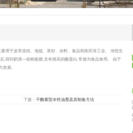
首页大图1，，
肮,主要用于皮革造纸、地毯、浆纱、涂料、食品和医药等工业。 传统生
后,得到奶渣—俗称曲腊,含有很高的酪蛋白,常做为食品食用。 由于
力发展。
下篇：
干酪素型水性油墨及其制备方法